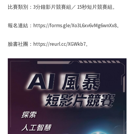
比賽類別：3分鐘影片競賽組／ 15秒短片競賽組。
報名連結：https://forms.gle/Xo3L6xv6vMg6wnXx8。
臉書社團：https://reurl.cc/XGWkb7。
e
e
e