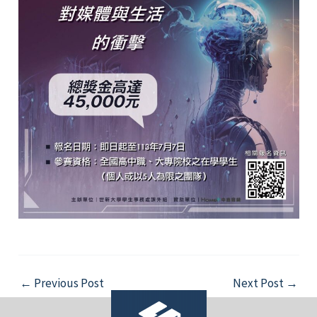
Post
←
Previous Post
Next Post
→
navigation