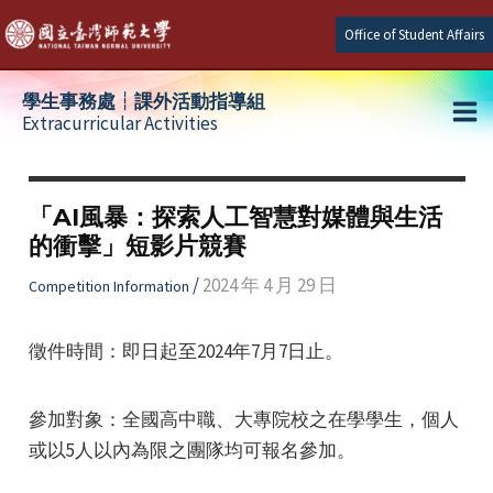
Skip
Office of Student Affairs
to
content
學生事務處┆課外活動指導組
Extracurricular Activities
Ma
e
Me
「AI風暴：探索人工智慧對媒體與生活
的衝擊」短影片競賽
e
/
2024 年 4 月 29 日
Competition Information
e
徵件時間：即日起至2024年7月7日止。
參加對象：全國高中職、大專院校之在學學生，個人
或以5人以內為限之團隊均可報名參加。