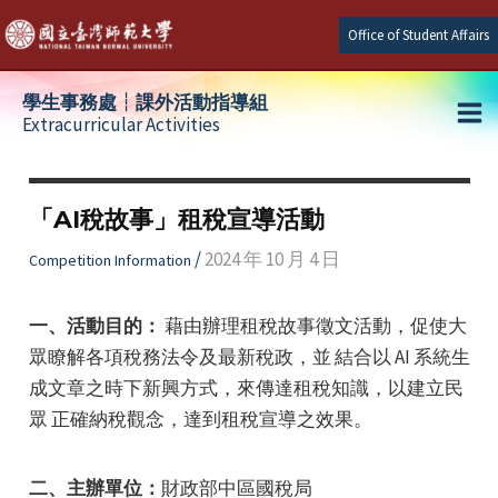
Skip
Office of Student Affairs
to
content
學生事務處┆課外活動指導組
Extracurricular Activities
Ma
e
Me
「AI稅故事」租稅宣導活動
e
/
2024 年 10 月 4 日
Competition Information
e
一、活動目的：
藉由辦理租稅故事徵文活動，促使大
眾瞭解各項稅務法令及最新稅政，並 結合以 AI 系統生
成文章之時下新興方式，來傳達租稅知識，以建立民
眾 正確納稅觀念，達到租稅宣導之效果。
二、主辦單位：
財政部中區國稅局