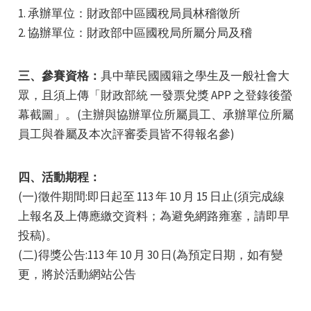
1. 承辦單位：財政部中區國稅局員林稽徵所
2. 協辦單位：財政部中區國稅局所屬分局及稽
三、參賽資格：
具中華民國國籍之學生及一般社會大
眾，且須上傳「財政部統 一發票兌獎 APP 之登錄後螢
e
幕截圖」。(主辦與協辦單位所屬員工、承辦單位所屬
員工與眷屬及本次評審委員皆不得報名參)
四、活動期程：
e
(一)徵件期間:即日起至 113 年 10 月 15 日止(須完成線
上報名及上傳應繳交資料；為避免網路雍塞，請即早
e
投稿)。
(二)得獎公告:113 年 10 月 30 日(為預定日期，如有變
更，將於活動網站公告