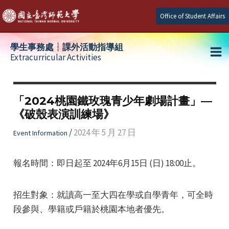
Skip
Office of Student Affairs
to
content
學生事務處┆課外活動指導組
Extracurricular Activities
Ma
e
Me
「2024桃園鐵玫瑰青少年劇場計畫」—
《破殼表演訓練場》
e
/
2024 年 5 月 27 日
Event Information
e
報名時間：即日起至 2024年6月15日 (日) 18:00止。
招生對象：就讀高一至大四在學或自學青年，可全時
段參與、學籍或戶籍於桃園本地者優先。