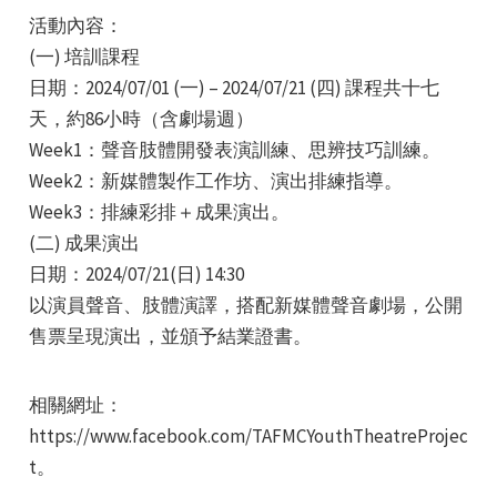
活動內容：
(一) 培訓課程
日期：2024/07/01 (一) – 2024/07/21 (四) 課程共十七
天，約86小時（含劇場週）
Week1：聲音肢體開發表演訓練、思辨技巧訓練。
e
Week2：新媒體製作工作坊、演出排練指導。
Week3：排練彩排＋成果演出。
(二) 成果演出
日期：2024/07/21(日) 14:30
e
以演員聲音、肢體演譯，搭配新媒體聲音劇場，公開
售票呈現演出，並頒予結業證書。
e
相關網址：
https://www.facebook.com/TAFMCYouthTheatreProjec
t。