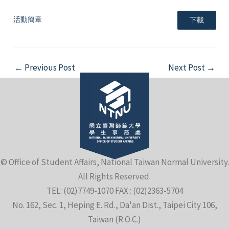
活動簡章
下載
Post
←
Previous Post
Next Post
→
navigation
© Office of Student Affairs, National Taiwan Normal University.
All Rights Reserved.
TEL: (02)7749-1070 FAX : (02)2363-5704
No. 162, Sec. 1, Heping E. Rd., Da'an Dist., Taipei City 106,
Taiwan (R.O.C.)