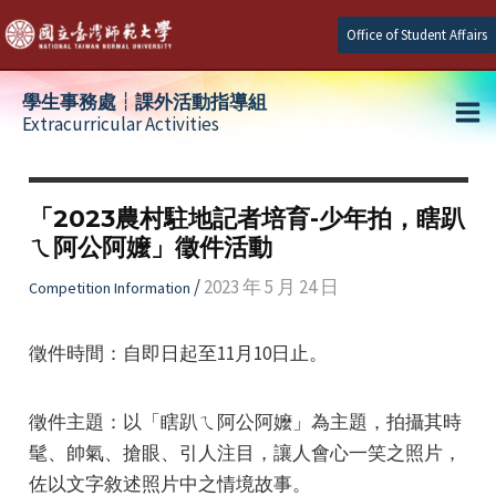
Skip
Office of Student Affairs
to
content
學生事務處┆課外活動指導組
Extracurricular Activities
Ma
e
Me
「2023農村駐地記者培育-少年拍，瞎趴
ㄟ阿公阿嬤」徵件活動
e
/
2023 年 5 月 24 日
Competition Information
e
徵件時間：自即日起至11月10日止。
徵件主題：以「瞎趴ㄟ阿公阿嬤」為主題，拍攝其時
髦、帥氣、搶眼、引人注目，讓人會心一笑之照片，
佐以文字敘述照片中之情境故事。