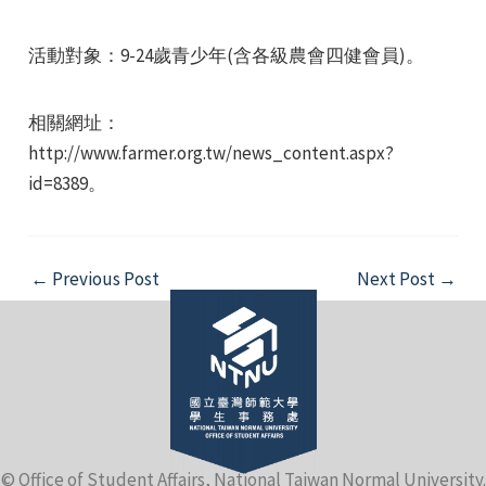
活動對象：9-24歲青少年(含各級農會四健會員)。
相關網址：
http://www.farmer.org.tw/news_content.aspx?
e
id=8389。
Post
←
Previous Post
Next Post
→
e
navigation
e
© Office of Student Affairs, National Taiwan Normal University.