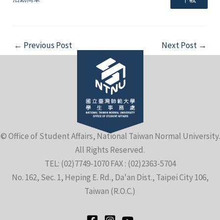
Post
←
Previous Post
Next Post
→
navigation
e
e
© Office of Student Affairs, National Taiwan Normal University.
All Rights Reserved.
e
TEL: (02)7749-1070 FAX : (02)2363-5704
No. 162, Sec. 1, Heping E. Rd., Da'an Dist., Taipei City 106,
Taiwan (R.O.C.)