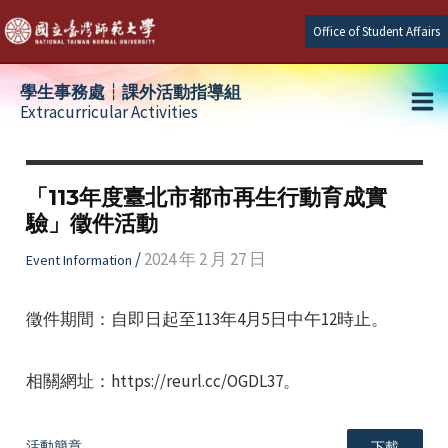
Skip
Office of Student Affairs
to
content
學生事務處┆課外活動指導組
Extracurricular Activities
Ma
e
Me
「113年度臺北市都市再生行動育成實
驗」徵件活動
e
/
2024 年 2 月 27 日
Event Information
e
徵件期間：自即日起至113年4月5日中午12時止。
相關網址：https://reurl.cc/OGDL37。
活動簡章
下載