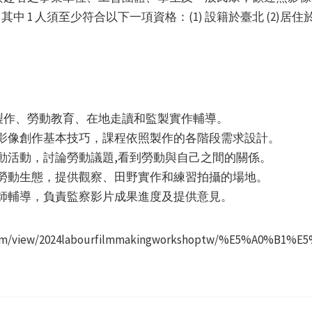
 1 人須至少符合以下一項資格：(1) 設籍於臺北 (2)居住於臺北
製作、勞動教育、在地走讀和監製實作輔導。
教授影像創作基本技巧，課程依照製作的各階段需求設計。
互動活動，討論勞動議題,看到勞動與自己之間的關係。
區的勞動生態，提供觀察、田野實作和練習拍攝的場地。
製老師輔導，負責監察影片成果進度及提供意見。
om/view/2024labourfilmmakingworkshoptw/%E5%A0%B1%E