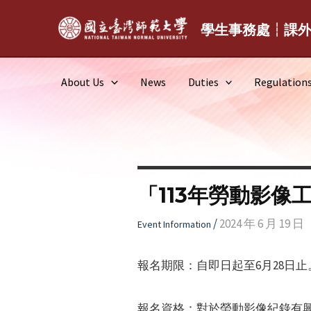
Skip
to
學生事務處┆課
content
About Us
News
Duties
Regulation
「113年勞動影像
/
2024 年 6 月 19 日
Event Information
報名期限：自即日起至6月28日止
報名資格：對於勞動影像紀錄有