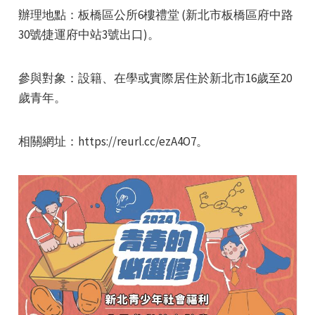
辦理地點：板橋區公所6樓禮堂 (新北市板橋區府中路
30號∕捷運府中站3號出口)。
參與對象：設籍、在學或實際居住於新北市16歲至20
歲青年。
e
相關網址：https://reurl.cc/ezA4O7。
e
e