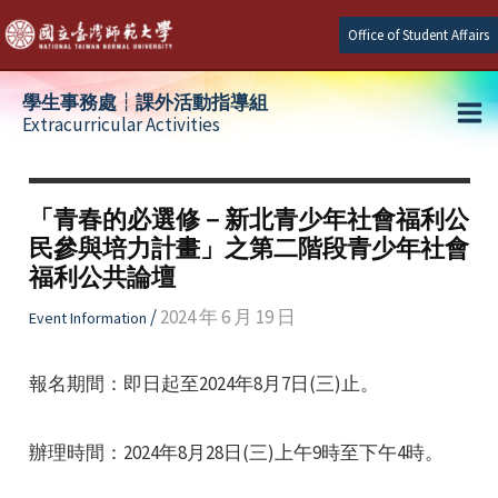
Skip
Office of Student Affairs
to
content
學生事務處┆課外活動指導組
Extracurricular Activities
Ma
e
Me
「青春的必選修－新北青少年社會福利公
民參與培力計畫」之第二階段青少年社會
e
福利公共論壇
e
/
2024 年 6 月 19 日
Event Information
報名期間：即日起至2024年8月7日(三)止。
辦理時間：2024年8月28日(三)上午9時至下午4時。