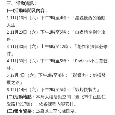
三、 活動資訊：
(一)活動時間及內容：
1. 11月16日（六）下午2時至4時：「昆蟲擾西的過動
人生」
2. 11月23日（六）下午2時至5時：「自媒體企劃全攻
略」
e
3. 11月30日（六）上午9時至12時：「創作者法律必修
課」
4. 11月30日（六）下午2時至5時：「Podcast小白闖聲
林」
e
5. 12月7日（六）下午2時至4時：「影響力+：斜槓發
e
展之路」
6. 12月14日（六）下午2時至5時：「影片快製力」
(二)活動地點：
本局大樓活動空間（臺北市中正區仁
愛路1段17號），依各課程內容安排。
(三)報名資格：
15歲以上至45歲民眾。