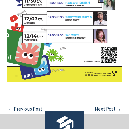
Post
←
Previous Post
Next Post
→
navigation