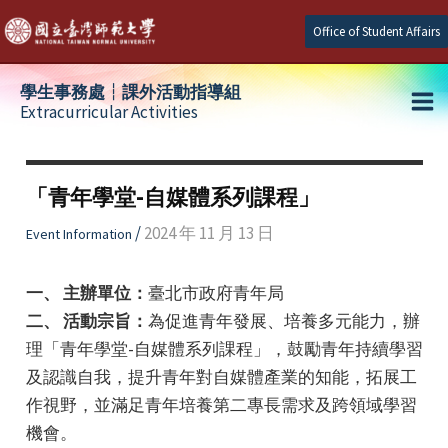
Skip
Office of Student Affairs
to
content
學生事務處┆課外活動指導組
Extracurricular Activities
Ma
e
Me
「青年學堂-自媒體系列課程」
e
/
2024 年 11 月 13 日
Event Information
e
一、 主辦單位：
臺北市政府青年局
二、 活動宗旨：
為促進青年發展、培養多元能力，辦
理「青年學堂-自媒體系列課程」，鼓勵青年持續學習
及認識自我，提升青年對自媒體產業的知能，拓展工
作視野，並滿足青年培養第二專長需求及跨領域學習
機會。