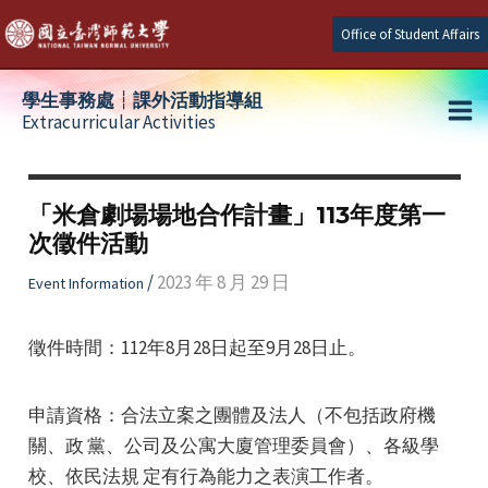
Skip
Office of Student Affairs
to
content
學生事務處┆課外活動指導組
Extracurricular Activities
Ma
e
Me
「米倉劇場場地合作計畫」113年度第一
次徵件活動
e
/
2023 年 8 月 29 日
Event Information
e
徵件時間：112年8月28日起至9月28日止。
申請資格：合法立案之團體及法人（不包括政府機
關、政 黨、公司及公寓大廈管理委員會）、各級學
校、依民法規 定有行為能力之表演工作者。