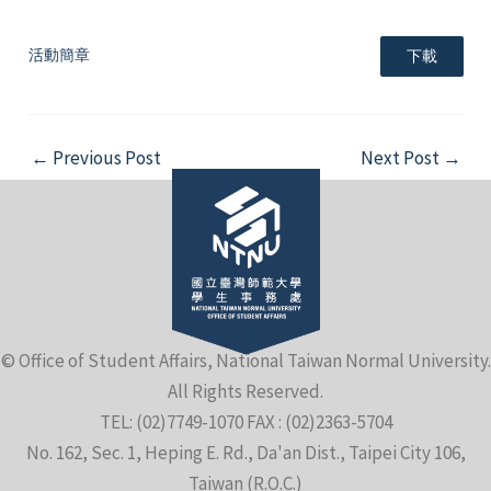
活動簡章
下載
Post
←
Previous Post
Next Post
→
navigation
© Office of Student Affairs, National Taiwan Normal University.
All Rights Reserved.
TEL: (02)7749-1070 FAX : (02)2363-5704
No. 162, Sec. 1, Heping E. Rd., Da'an Dist., Taipei City 106,
Taiwan (R.O.C.)