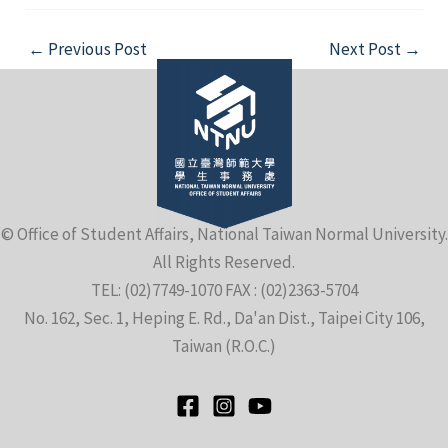
Post
←
Previous Post
Next Post
→
navigation
e
© Office of Student Affairs, National Taiwan Normal University.
All Rights Reserved.
e
TEL: (02)7749-1070 FAX : (02)2363-5704
No. 162, Sec. 1, Heping E. Rd., Da'an Dist., Taipei City 106,
e
Taiwan (R.O.C.)