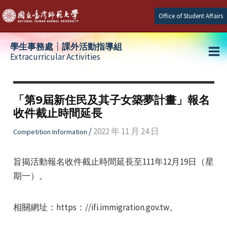
Skip
Office of Student Affairs
to
content
學生事務處┆課外活動指導組
Extracurricular Activities
Ma
e
Me
「第9屆新住民及其子女築夢計畫」報名
收件截止時間延長
e
/
2022 年 11 月 24 日
Competition Information
e
旨揭活動報名收件截止時間延長至111年12月19日（星
期一）。
相關網址：https：//ifi.immigration.gov.tw。