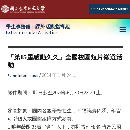
Skip
Office of Student Affairs
to
content
學生事務處┆課外活動指導組
Extracurricular Activities
Ma
e
Me
「第15屆感動久久」全國校園短片徵選活
動
e
/
2024 年 1 月 24 日
Event Information
e
徵件期間： 即日起至2024年6月30日23 :59 止。
參賽對象：國內各級學校在生，不限就讀科系、年皆
可以個人或團體組隊方式參賽。
 唯年齡限 35歲（含）以下，亦即投件報名 時為民國