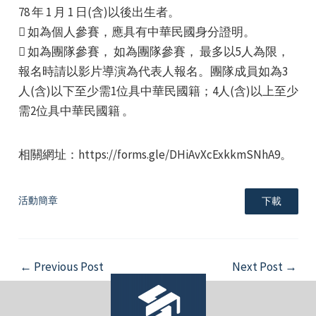
78 年 1 月 1 日(含)以後出生者。
 如為個人參賽，應具有中華民國身分證明。
 如為團隊參賽， 如為團隊參賽， 最多以5人為限，
報名時請以影片導演為代表人報名。團隊成員如為3
人(含)以下至少需1位具中華民國籍；4人(含)以上至少
需2位具中華民國籍 。
e
相關網址：https://forms.gle/DHiAvXcExkkmSNhA9。
e
活動簡章
下載
e
Post
←
Previous Post
Next Post
→
navigation