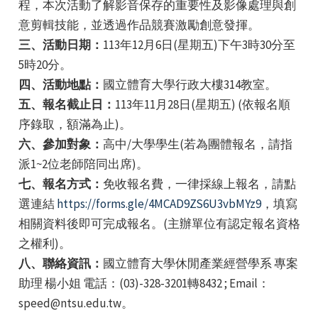
程，本次活動了解影音保存的重要性及影像處理與創
意剪輯技能，並透過作品競賽激勵創意發揮。
三、活動日期：
113年12月6日(星期五)下午3時30分至
5時20分。
四、活動地點：
國立體育大學行政大樓314教室。
五、報名截止日：
113年11月28日(星期五) (依報名順
e
序錄取，額滿為止)。
六、參加對象：
高中/大學學生(若為團體報名，請指
派1~2位老師陪同出席)。
七、報名方式：
免收報名費，一律採線上報名，請點
e
選連結
https://forms.gle/4MCAD9ZS6U3vbMYz9
，填寫
相關資料後即可完成報名。(主辦單位有認定報名資格
e
之權利)。
八、聯絡資訊：
國立體育大學休閒產業經營學系 專案
助理 楊小姐 電話：(03)-328-3201轉8432 ; Email：
speed@ntsu.edu.tw。