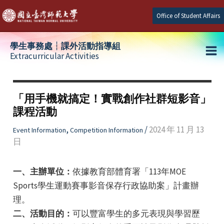
Skip
Office of Student Affairs
to
content
學生事務處┆課外活動指導組
Extracurricular Activities
Ma
e
Me
「用手機就搞定！實戰創作社群短影音」
課程活動
e
,
/
2024 年 11 月 13
Event Information
Competition Information
日
e
一、主辦單位：
依據教育部體育署「113年MOE
Sports學生運動賽事影音保存行政協助案」計畫辦
理。
二、活動目的：
可以豐富學生的多元表現與學習歷