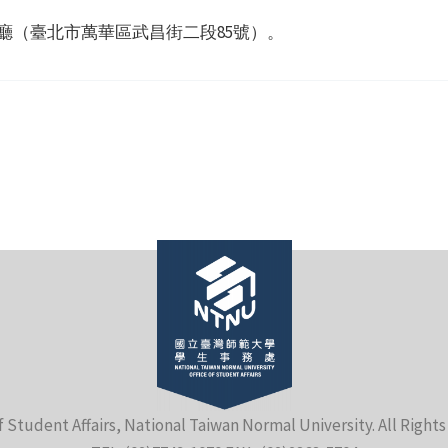
廳（臺北市萬華區武昌街二段85號）。
f Student Affairs, National Taiwan Normal University. All Right