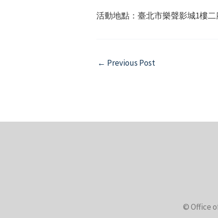
活動地點：臺北市樂聲影城1樓二
Post
←
Previous Post
navigation
© Office o