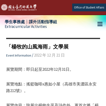
Skip
Office of Student Affairs
to
content
學生事務處┆課外活動指導組
Extracurricular Activities
Ma
e
Me
「楊牧的山風海雨」文學展
e
/
2022 年 12 月 21 日
Event Information
e
展覽期間：即日起至2022年12月31日。
展覽地點：搖籃咖啡x惠如小屋（高雄市美濃區永安
路212號）。
展覽內容：除展出楊牧生平及詩作外，更首次將「楊