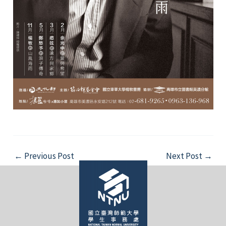
Post
←
Previous Post
Next Post
→
navigation