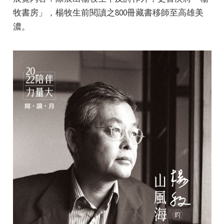
牧書房」，楊牧生前閱讀之800冊藏書移師至高雄美
濃。
e
e
e