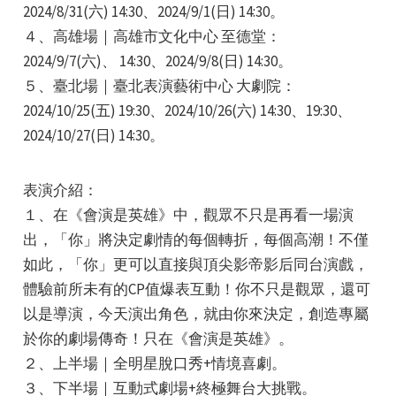
2024/8/31(六) 14:30、2024/9/1(日) 14:30。
４、高雄場｜高雄市文化中心 至德堂：
2024/9/7(六)、 14:30、2024/9/8(日) 14:30。
５、臺北場｜臺北表演藝術中心 大劇院：
2024/10/25(五) 19:30、2024/10/26(六) 14:30、19:30、
2024/10/27(日) 14:30。
e
表演介紹：
１、在《會演是英雄》中，觀眾不只是再看一場演
e
出，「你」將決定劇情的每個轉折，每個高潮！不僅
如此，「你」更可以直接與頂尖影帝影后同台演戲，
e
體驗前所未有的CP值爆表互動！你不只是觀眾，還可
以是導演，今天演出角色，就由你來決定，創造專屬
於你的劇場傳奇！只在《會演是英雄》。
２、上半場｜全明星脫口秀+情境喜劇。
３、下半場｜互動式劇場+終極舞台大挑戰。