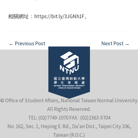
相關網址：https://bit.ly/3JGNh1F。
Post
←
Previous Post
Next Post
→
navigation
© Office of Student Affairs, National Taiwan Normal University.
All Rights Reserved.
TEL: (02)7749-1070 FAX : (02)2363-5704
No. 162, Sec. 1, Heping E. Rd., Da'an Dist., Taipei City 106,
Taiwan (R.O.C.)