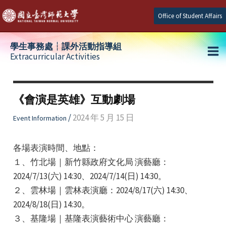
Skip
Office of Student Affairs
to
content
學生事務處┆課外活動指導組
Extracurricular Activities
Ma
e
Me
《會演是英雄》互動劇場
e
/
2024 年 5 月 15 日
Event Information
e
各場表演時間、地點：
１、竹北場｜新竹縣政府文化局 演藝廳：
2024/7/13(六) 14:30、2024/7/14(日) 14:30。
２、雲林場｜雲林表演廳：2024/8/17(六) 14:30、
2024/8/18(日) 14:30。
３、基隆場｜基隆表演藝術中心 演藝廳：