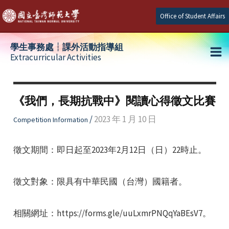
Skip
Office of Student Affairs
to
content
學生事務處┆課外活動指導組
Extracurricular Activities
Ma
e
Me
《我們，長期抗戰中》閱讀心得徵文比賽
e
/
2023 年 1 月 10 日
Competition Information
e
徵文期間：即日起至2023年2月12日（日）22時止。
徵文對象：限具有中華民國（台灣）國籍者。
相關網址：https://forms.gle/uuLxmrPNQqYaBEsV7。