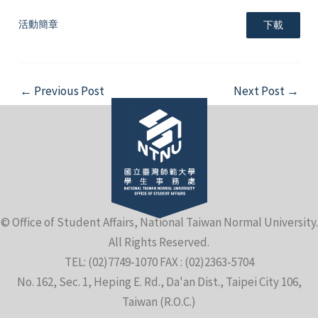
活動簡章
下載
Post
←
Previous Post
Next Post
→
navigation
e
e
© Office of Student Affairs, National Taiwan Normal University.
e
All Rights Reserved.
TEL: (02)7749-1070 FAX : (02)2363-5704
No. 162, Sec. 1, Heping E. Rd., Da'an Dist., Taipei City 106,
Taiwan (R.O.C.)