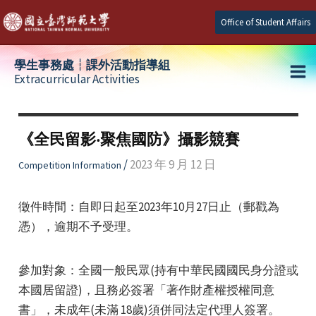
Skip
Office of Student Affairs
to
content
學生事務處┆課外活動指導組
Extracurricular Activities
Ma
e
Me
《全民留影‧聚焦國防》攝影競賽
e
/
2023 年 9 月 12 日
Competition Information
e
徵件時間：自即日起至2023年10月27日止（郵戳為
憑），逾期不予受理。
參加對象：全國一般民眾(持有中華民國國民身分證或
本國居留證)，且務必簽署「著作財產權授權同意
書」，未成年(未滿 18歲)須併同法定代理人簽署。