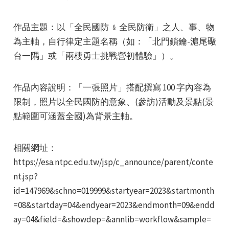
作品主題：以「全民國防 ﹠全民防衛」之人、事、物
為主軸，自行律定主題名稱（如：「北門鎖鑰-滬尾礮
台一隅」或「兩棲勇士挑戰營初體驗」）。
e
作品內容說明：「一張照片」搭配撰寫 100 字內容為
限制，照片以全民國防的意象、(參訪)活動及景點(景
點範圍可涵蓋全國)為背景主軸。
e
相關網址：
https://esa.ntpc.edu.tw/jsp/c_announce/parent/conte
e
nt.jsp?
id=147969&schno=019999&startyear=2023&startmonth
=08&startday=04&endyear=2023&endmonth=09&endd
ay=04&field=&showdep=&annlib=workflow&sample=