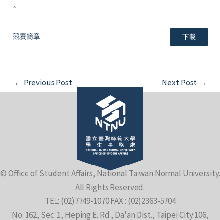
。
競賽簡章
下載
Post
←
Previous Post
Next Post
→
navigation
© Office of Student Affairs, National Taiwan Normal University.
All Rights Reserved.
TEL: (02)7749-1070 FAX : (02)2363-5704
No. 162, Sec. 1, Heping E. Rd., Da'an Dist., Taipei City 106,