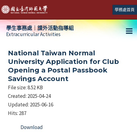
跳
學務處首頁
至
主
學生事務處┆課外活動指導組
要
Extracurricular Activities
Ma
內
容
Me
National Taiwan Normal
University Application for Club
Opening a Postal Passbook
Savings Account
File size: 8.52 KB
Created: 2025-04-24
Updated: 2025-06-16
Hits: 287
Download