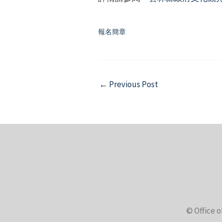
報名簡章
Post
←
Previous Post
navigation
© Office o