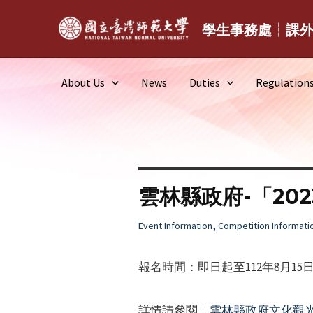
Skip
to
學生事務處┆課
content
About Us
News
Duties
Regulation
雲林縣政府-「20
,
Event Information
Competition Informati
報名時間：即日起至112年8月15
詳情請參閱「
雲林縣政府文化觀