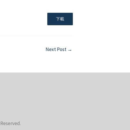
下載
Next Post
→
s Reserved.