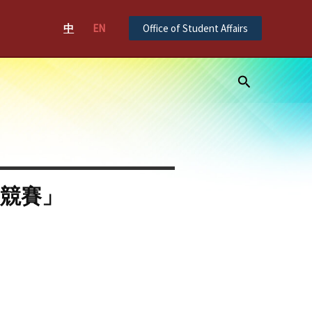
中
EN
Office of Student Affairs
Search
意競賽」