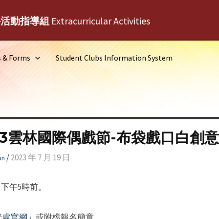
外活動指導組
Extracurricular Activities
s & Forms
Student Clubs Information System
23雲林國際偶戲節-布袋戲口白創
/
2023 年 7 月 19 日
on
日下午5時前。
光處官網
」或附檔報名簡章。