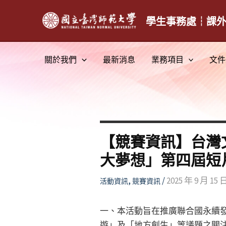
跳
至
學生事務處┆課
主
要
關於我們
最新消息
業務項目
文件
內
容
【競賽資訊】台灣
大夢想」第四屆短
,
/
2025 年 9 月 15 
活動資訊
競賽資訊
一、本活動旨在推廣聯合國永續發
遊」及「地方創生」等議題之關