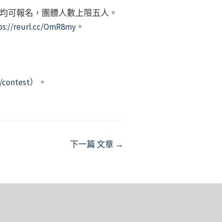
均可報名，團體人數上限五人。
ps://reurl.cc/OmR8my
。
/contest
）。
下一篇 文章
→