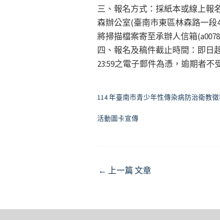
三、報名方式：採紙本或線上報
森辦公室(臺南市東區林森路一段
將掃描檔案寄至承辦人信箱(a00782@tn
四、報名及稿件截止時間：即日起至
23:59之電子郵件為憑，逾期者不
114 年臺南市青少年性傳染病防治衛教
活動圖卡宣傳
Post
←
上一篇 文章
navigation