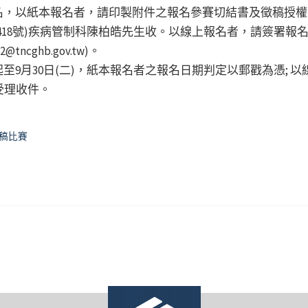
名，以紙本報名者，請印製附件之報名參賽切結書及徵稿授權
418號)疾病管制科陳柏皓先生收。以線上報名者，請簽署報
cghb.gov.tw)。
9月30日(二)，紙本報名者之報名日期判定以郵戳為憑; 以
受理收件。
徵稿比賽