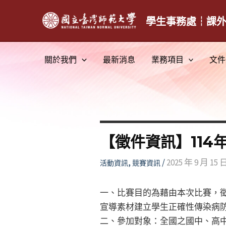
跳
至
學生事務處┆課
主
要
關於我們
最新消息
業務項目
文件
內
容
【徵件資訊】11
,
/
2025 年 9 月 15 
活動資訊
競賽資訊
一、比賽目的為藉由本次比賽，
宣導素材建立學生正確性傳染病
二、參加對象：全國之國中、高